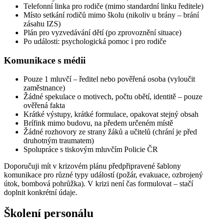
Telefonní linka pro rodiče (mimo standardní linku ředitele)
Místo setkání rodičů mimo školu (nikoliv u brány – brání
zásahu IZS)
Plán pro vyzvedávání dětí (po zprovoznění situace)
Po události: psychologická pomoc i pro rodiče
Komunikace s médii
Pouze 1 mluvčí – ředitel nebo pověřená osoba (vyloučit
zaměstnance)
Žádné spekulace o motivech, počtu obětí, identitě – pouze
ověřená fakta
Krátké výstupy, krátké formulace, opakovat stejný obsah
Brífink mimo budovu, na předem určeném místě
Žádné rozhovory ze strany žáků a učitelů (chrání je před
druhotným traumatem)
Spolupráce s tiskovým mluvčím Policie ČR
Doporučuji mít v krizovém plánu předpřipravené šablony
komunikace pro různé typy událostí (požár, evakuace, ozbrojený
útok, bombová pohrůžka). V krizi není čas formulovat – stačí
doplnit konkrétní údaje.
Školení personálu