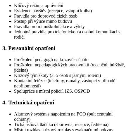
Klíčový režim a oprávnění
Evidence návštěv (recepce, vstupní kniha)
Pravidla pro doprovod cizích osob
Postup při výuce mimo budovu
Pravidla pro mimoškolní akce a výlety
Jednotná pravidla pro telefonickou a osobní komunikaci s
rodiči
3. Personální opatření
Proškolení pedagogů na krizové scénáře
Proškolení nepedagogických pracovníků (recepční, údržbář,
jídelna)
Krizový tým školy (3–5 osob s jasnými rolemi)
Kontaktní řetězec (telefony, e-maily, zástupci v případě
nepřítomnosti)
Spolupráce s místní policií, IZS, OSPOD
4. Technická opatření
Alarmový systém s napojením na PCO (pult centrální
ochrany)
Tichá tísňová tlačítka (sborovna, recepce, ředitelna)
Místní rozhlas, krizový rozhlas s evakuačními pokyny