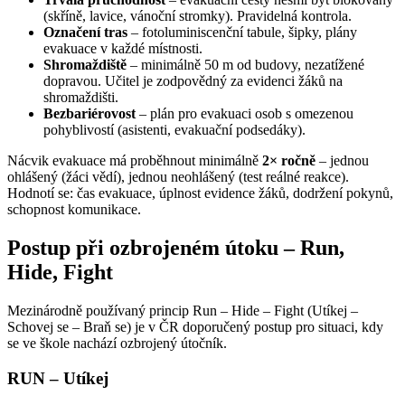
(skříně, lavice, vánoční stromky). Pravidelná kontrola.
Označení tras
– fotoluminiscenční tabule, šipky, plány
evakuace v každé místnosti.
Shromaždiště
– minimálně 50 m od budovy, nezatížené
dopravou. Učitel je zodpovědný za evidenci žáků na
shromaždišti.
Bezbariérovost
– plán pro evakuaci osob s omezenou
pohyblivostí (asistenti, evakuační podsedáky).
Nácvik evakuace má proběhnout minimálně
2× ročně
– jednou
ohlášený (žáci vědí), jednou neohlášený (test reálné reakce).
Hodnotí se: čas evakuace, úplnost evidence žáků, dodržení pokynů,
schopnost komunikace.
Postup při ozbrojeném útoku – Run,
Hide, Fight
Mezinárodně používaný princip Run – Hide – Fight (Utíkej –
Schovej se – Braň se) je v ČR doporučený postup pro situaci, kdy
se ve škole nachází ozbrojený útočník.
RUN – Utíkej