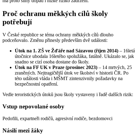
má proto silný dopad i nízké riziko zadržení.
Proč ochranu měkkých cílů školy
potřebují
V České republice se téma ochrany měkkých cílů dlouho
podceňovalo. Změnu přinesly především dvě události:
Útok na 1. ZŠ ve Žďáře nad Sázavou (říjen 2014)
– 16letá
útočnice ubodala 16letého spolužáka, fatálně. Ukázalo se, jak
snadno se cizí osoba dostane do školy.
Útok na FF UK v Praze (prosinec 2023)
– 14 mrtvých, 25
zraněných. Nejtragičtější útok ve školství v historii ČR. Po
této události vláda i MŠMT zintenzivnily požadavky na
bezpečnostní opatření.
Vedle teroristických útoků jsou školy vystaveny i řadě dalších rizik:
Vstup nepovolané osoby
Pedofili, expartneři rodičů, agresivní rodiče, bezdomovci
Násilí mezi žáky