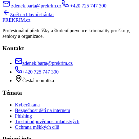
zdenek.barta@prekrim.cz
+420 725 747 390
Zpět na hlavní stránku
PRE
KRIM
.cz
Profesionální přednášky a školení prevence kriminality pro školy,
seniory a organizace.
Kontakt
zdenek.barta@prekrim.cz
+420 725 747 390
Česká republika
Témata
Kyberšikana
Bezpečnost dětí na internetu
Phishing
Trestní odpovědnost mladistvých
Ochrana měkkých cílů
Právní info