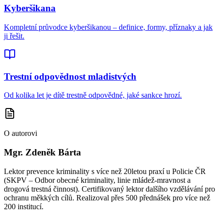
Kyberšikana
Kompletní průvodce kyberšikanou – definice, formy, příznaky a jak
ji řešit.
Trestní odpovědnost mladistvých
Od kolika let je dítě trestně odpovědné, jaké sankce hrozí.
O autorovi
Mgr. Zdeněk Bárta
Lektor prevence kriminality s více než 20letou praxí u Policie ČR
(SKPV – Odbor obecné kriminality, linie mládež-mravnost a
drogová trestná činnost). Certifikovaný lektor dalšího vzdělávání pro
ochranu měkkých cílů. Realizoval přes 500 přednášek pro více než
200 institucí.