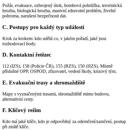
Požár, evakuace, ozbrojený útok, bombová pohrůžka, teroristická
hrozba, biologická hrozba, masivní zdravotní problém, živelní
pohroma, narušení bezpečnosti dat.
C. Postupy pro každý typ události
Krok za krokem: kdo udělá co, v jakém pořadí, jaké jsou
rozhodovací body.
D. Kontaktní řetězec
112 (IZS), 158 (Policie ČR), 155 (RZS), 150 (HZS). Místně
příslušné OPP, OSPOD, zřizovatel, vedení školy, krizový tým.
E. Evakuační trasy a shromaždiště
Mapy s vyznačenými trasami, shromaždiště mimo budovu,
alternativní cesty.
F. Klíčový režim
Kdo má jaké klíče, kdo je odpovědný za odemčení/zamčení, postup
při ztrátě klíče.