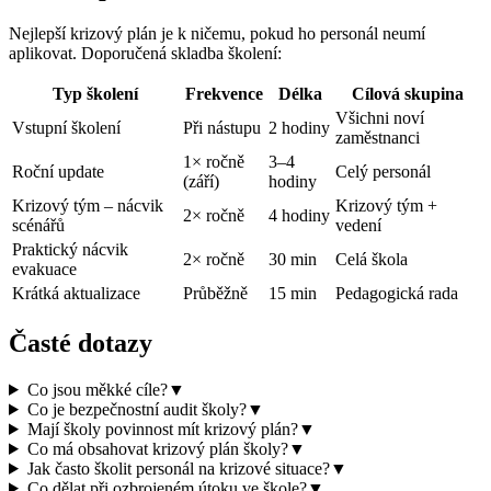
Nejlepší krizový plán je k ničemu, pokud ho personál neumí
aplikovat. Doporučená skladba školení:
Typ školení
Frekvence
Délka
Cílová skupina
Všichni noví
Vstupní školení
Při nástupu
2 hodiny
zaměstnanci
1× ročně
3–4
Roční update
Celý personál
(září)
hodiny
Krizový tým – nácvik
Krizový tým +
2× ročně
4 hodiny
scénářů
vedení
Praktický nácvik
2× ročně
30 min
Celá škola
evakuace
Krátká aktualizace
Průběžně
15 min
Pedagogická rada
Časté dotazy
Co jsou měkké cíle?
▼
Co je bezpečnostní audit školy?
▼
Mají školy povinnost mít krizový plán?
▼
Co má obsahovat krizový plán školy?
▼
Jak často školit personál na krizové situace?
▼
Co dělat při ozbrojeném útoku ve škole?
▼