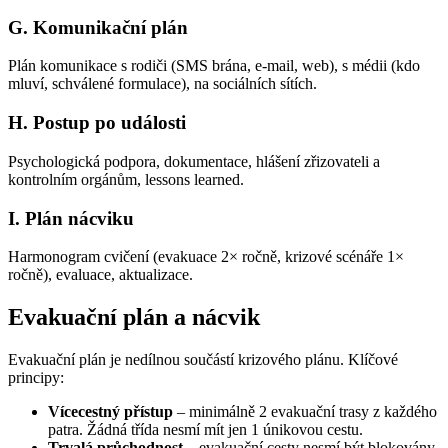
G. Komunikační plán
Plán komunikace s rodiči (SMS brána, e-mail, web), s médii (kdo
mluví, schválené formulace), na sociálních sítích.
H. Postup po události
Psychologická podpora, dokumentace, hlášení zřizovateli a
kontrolním orgánům, lessons learned.
I. Plán nácviku
Harmonogram cvičení (evakuace 2× ročně, krizové scénáře 1×
ročně), evaluace, aktualizace.
Evakuační plán a nácvik
Evakuační plán je nedílnou součástí krizového plánu. Klíčové
principy:
Vícecestný přístup
– minimálně 2 evakuační trasy z každého
patra. Žádná třída nesmí mít jen 1 únikovou cestu.
Trvalá průchodnost
– evakuační cesty nesmí být blokovány