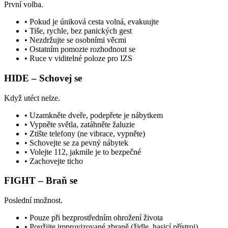
První volba.
• Pokud je úniková cesta volná, evakuujte
• Tiše, rychle, bez panických gest
• Nezdržujte se osobními věcmi
• Ostatním pomozte rozhodnout se
• Ruce v viditelné poloze pro IZS
HIDE – Schovej se
Když utéct nelze.
• Uzamkněte dveře, podepřete je nábytkem
• Vypněte světla, zatáhněte žaluzie
• Ztište telefony (ne vibrace, vypněte)
• Schovejte se za pevný nábytek
• Volejte 112, jakmile je to bezpečné
• Zachovejte ticho
FIGHT – Braň se
Poslední možnost.
• Pouze při bezprostředním ohrožení života
• Použijte improvizované zbraně (židle, hasicí přístroj)