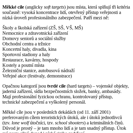
Měkké cíle
(anglicky
soft targets
) jsou místa, která splňují tři kritéria
současně: vysoká koncentrace lidí, otevřený přístup veřejnosti a
nízká úroveň profesionálního zabezpečení. Patří mezi ně:
Školy a školská zařízení (ZŠ, SŠ, VŠ, MŠ)
Nemocnice a zdravotnická zařízení
Domovy seniorů a sociální služby
Obchodní centra a tržnice
Koncertní haly, divadla, kina
Sportovní stadiony a haly
Restaurace, kavárny, hospody
Kostely a poutní místa
Železniční stanice, autobusová nádraží
Veřejné akce (festivaly, demonstrace)
Opačnou kategorií jsou
tvrdé cíle
(hard targets) – vojenské objekty,
jaderná zařízení, sídla bezpečnostních složek, banky, ambasády.
Mají profesionální fyzickou ochranu, kontrolovaný přístup,
technické zabezpečení a vyškolený personál.
Měkké cíle jsou v posledních dekádách (od 11. září 2001)
preferovaným cílem teroristických útoků, ale i útoků jednotlivců
(tzv.
lone wolf
útočníci, tzv.
school shooters
) a kriminálních činů.
Důvod je prostý – je tam mnoho lidí a je tam snadný přístup. Útok