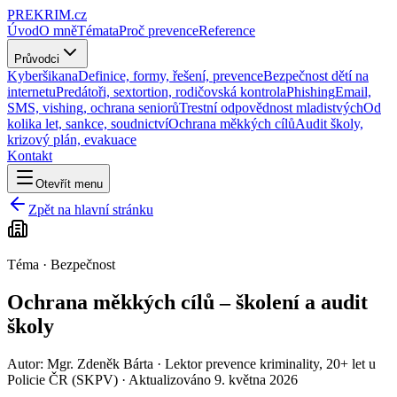
PRE
KRIM
.cz
Úvod
O mně
Témata
Proč prevence
Reference
Průvodci
Kyberšikana
Definice, formy, řešení, prevence
Bezpečnost dětí na
internetu
Predátoři, sextortion, rodičovská kontrola
Phishing
Email,
SMS, vishing, ochrana seniorů
Trestní odpovědnost mladistvých
Od
kolika let, sankce, soudnictví
Ochrana měkkých cílů
Audit školy,
krizový plán, evakuace
Kontakt
Otevřít menu
Zpět na hlavní stránku
Téma · Bezpečnost
Ochrana měkkých cílů – školení a audit
školy
Autor:
Mgr. Zdeněk Bárta
· Lektor prevence kriminality, 20+ let u
Policie ČR (SKPV) · Aktualizováno 9. května 2026