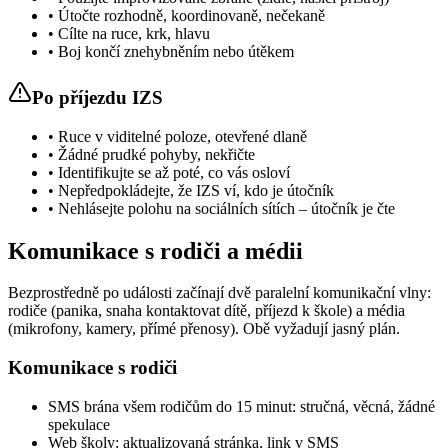
• Útočte rozhodně, koordinovaně, nečekaně
• Cílte na ruce, krk, hlavu
• Boj končí znehybněním nebo útěkem
Po příjezdu IZS
• Ruce v viditelné poloze, otevřené dlaně
• Žádné prudké pohyby, nekřičte
• Identifikujte se až poté, co vás osloví
• Nepředpokládejte, že IZS ví, kdo je útočník
• Nehlásejte polohu na sociálních sítích – útočník je čte
Komunikace s rodiči a médii
Bezprostředně po události začínají dvě paralelní komunikační vlny:
rodiče (panika, snaha kontaktovat dítě, příjezd k škole) a média
(mikrofony, kamery, přímé přenosy). Obě vyžadují jasný plán.
Komunikace s rodiči
SMS brána všem rodičům do 15 minut: stručná, věcná, žádné
spekulace
Web školy: aktualizovaná stránka, link v SMS