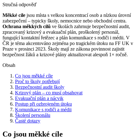
Stručná odpověď
Měkké cíle
jsou místa s velkou koncentrací osob a nízkou úrovní
zabezpečení – typicky školy, nemocnice nebo obchodní centra.
Ochrana měkkých cílů
ve školách zahrnuje bezpečnostní audit,
zpracovaný krizový a evakuační plán, proškolený personál,
fungující kontaktní řetězec a plán komunikace s rodiči i médii. V
ČR je téma akcentováno zejména po tragickém útoku na FF UK v
Praze v prosinci 2023. Školy mají ze zákona povinnost zajistit
bezpečnost žáků a krizové plány aktualizovat alespoň 1× ročně.
Obsah
Co jsou měkké cíle
Proč to školy potřebují
Bezpečnostní audit školy
Krizový plán – co musí obsahovat
Evakuační plán a nácvik
Postup při ozbrojeném útoku
Komunikace s rodiči a médii
Školení personálu
Časté dotazy
Co jsou měkké cíle