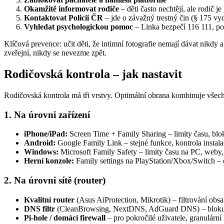
Okamžitě informovat rodiče
– děti často nechtějí, ale rodič j
Kontaktovat Policii ČR
– jde o závažný trestný čin (§ 175 vyd
Vyhledat psychologickou pomoc
– Linka bezpečí 116 111, p
Klíčová prevence: učit děti, že intimní fotografie nemají dávat nikd
zveřejní, nikdy se nevezme zpět.
Rodičovská kontrola – jak nastavit
Rodičovská kontrola má tři vrstvy. Optimální obrana kombinuje všech
1. Na úrovni zařízení
iPhone/iPad:
Screen Time + Family Sharing – limity času, blok
Android:
Google Family Link – stejné funkce, kontrola instala
Windows:
Microsoft Family Safety – limity času na PC, weby,
Herní konzole:
Family settings na PlayStation/Xbox/Switch –
2. Na úrovni sítě (router)
Kvalitní router
(Asus AiProtection, Mikrotik) – filtrování obs
DNS filtr
(CleanBrowsing, NextDNS, AdGuard DNS) – blokuje p
Pi-hole / domácí firewall
– pro pokročilé uživatele, granulární