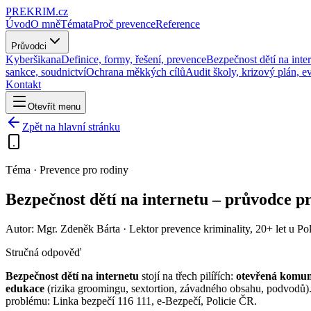
PRE
KRIM
.cz
Úvod
O mně
Témata
Proč prevence
Reference
Průvodci
Kyberšikana
Definice, formy, řešení, prevence
Bezpečnost dětí na inte
sankce, soudnictví
Ochrana měkkých cílů
Audit školy, krizový plán, 
Kontakt
Otevřít menu
Zpět na hlavní stránku
Téma · Prevence pro rodiny
Bezpečnost dětí na internetu – průvodce pr
Autor:
Mgr. Zdeněk Bárta
· Lektor prevence kriminality, 20+ let u 
Stručná odpověď
Bezpečnost dětí na internetu
stojí na třech pilířích:
otevřená komun
edukace
(rizika groomingu, sextortion, závadného obsahu, podvodů). Hl
problému: Linka bezpečí 116 111, e-Bezpečí, Policie ČR.