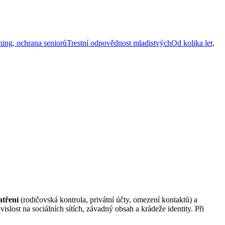
hing, ochrana seniorů
Trestní odpovědnost mladistvých
Od kolika let,
atření
(rodičovská kontrola, privátní účty, omezení kontaktů) a
slost na sociálních sítích, závadný obsah a krádeže identity. Při