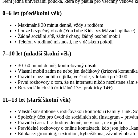
Není jedna univerzální poučka, která by platila pro všechny věkové 
0–6 let (předškolní věk)
• Maximálně 30 minut denně, vždy s rodičem
• Pouze bezpečný obsah (YouTube Kids, vzdělávací aplikace)
• Žádné sociální sítě, žádné chaty, žádný osobní mobil
• Telefon v rodinné místnosti, ne v dětském pokoji
7–10 let (mladší školní věk)
• 30–60 minut denně, kontrolovaný obsah
• Vlastní mobil zatím ne nebo jen tlačítkový (krizová komunika
• Pravidla: bez mobilu u jídla, ve škole, v ložnici po 20:00
• První rozhovory o tom, že na internetu nikdo nezůstane sám 
• Bez sociálních sítí (oficiálně 13+, prakticky 14+)
11–13 let (starší školní věk)
• Vlastní smartphone s rodičovskou kontrolou (Family Link, S
• Společný účet pro úvod do sociálních sítí (Instagram – privátn
• Pravidla času: 1–2 hodiny denně, ne v noci, ne u jídla
• Pravidelné rozhovory o online kontaktech, kdo jsou jeho „ka
• Edukace: grooming, sextortion, kyberšikana, závadný obsah