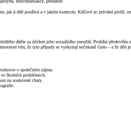
spělými, mikrotransakce, predátoři
 jak ji dítě používá a v jakém kontextu. Klíčové je: privátní profil, om
tilého dítěte za účelem jeho sexuálního zneužití. Probíhá především onl
mravnost vím, že tyto případy se vyskytují nečekaně často – a že děti je 
e rozhovor o společném zájmu.
a ve školních problémech.
osun na soukromé chaty.
ografie.