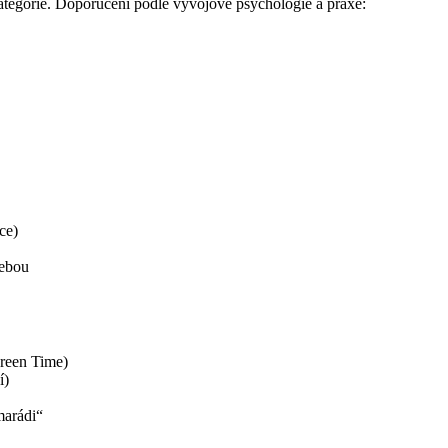
kategorie. Doporučení podle vývojové psychologie a praxe:
ce)
sebou
creen Time)
í)
marádi“