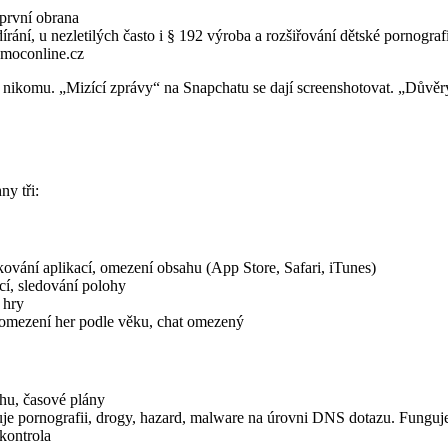
e první obrana
írání, u nezletilých často i § 192 výroba a rozšiřování dětské pornograf
omoconline.cz
y a nikomu. „Mizící zprávy“ na Snapchatu se dají screenshotovat. „Důvě
ny tři:
ování aplikací, omezení obsahu (App Store, Safari, iTunes)
cí, sledování polohy
 hry
 omezení her podle věku, chat omezený
ahu, časové plány
ornografii, drogy, hazard, malware na úrovni DNS dotazu. Funguje i
 kontrola