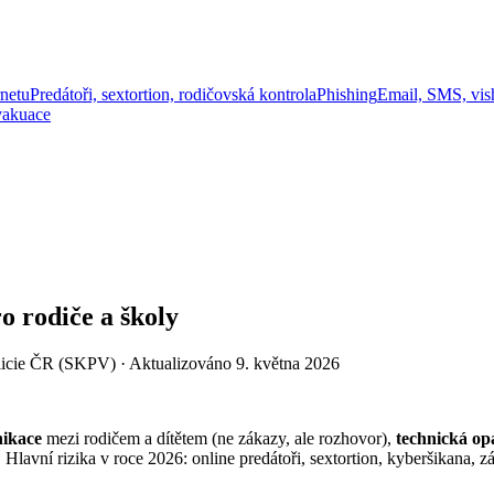
rnetu
Predátoři, sextortion, rodičovská kontrola
Phishing
Email, SMS, vis
evakuace
o rodiče a školy
Policie ČR (SKPV) · Aktualizováno 9. května 2026
ikace
mezi rodičem a dítětem (ne zákazy, ale rozhovor),
technická op
avní rizika v roce 2026: online predátoři, sextortion, kyberšikana, závi