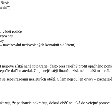
 škole
eřekl“)
u vědět rodiče“
ozpoznají
azy
 – navazování nedovolených kontaktů s dítětem)
l nejprve získá nahé fotografie (často přes falešný profil opačného poh
ošle další materiál. Cíl je nejčastěji finanční zisk nebo další materiál.
 se sebevraždami nezletilých obětí. Cílem nejsou jen dívky – pachatelé c
kazují, že pachatelé pokračují, dokud oběť neutíká do veřejné pomoci.