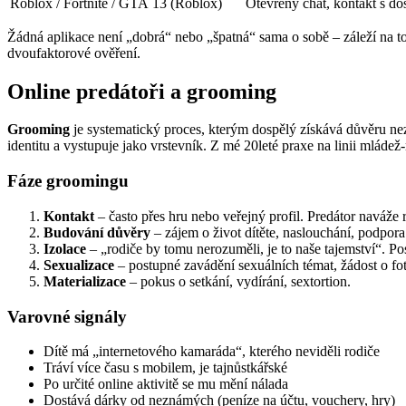
Roblox / Fortnite / GTA
13 (Roblox)
Otevřený chat, kontakt s do
Žádná aplikace není „dobrá“ nebo „špatná“ sama o sobě – záleží na tom,
dvoufaktorové ověření.
Online predátoři a grooming
Grooming
je systematický proces, kterým dospělý získává důvěru nezle
identitu a vystupuje jako vrstevník. Z mé 20leté praxe na linii mládež-
Fáze groomingu
Kontakt
– často přes hru nebo veřejný profil. Predátor naváž
Budování důvěry
– zájem o život dítěte, naslouchání, podpor
Izolace
– „rodiče by tomu nerozuměli, je to naše tajemství“. P
Sexualizace
– postupné zavádění sexuálních témat, žádost o fot
Materializace
– pokus o setkání, vydírání, sextortion.
Varovné signály
Dítě má „internetového kamaráda“, kterého neviděli rodiče
Tráví více času s mobilem, je tajnůstkářské
Po určité online aktivitě se mu mění nálada
Dostává dárky od neznámých (peníze na účtu, vouchery, hry)