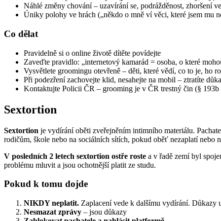
Náhlé změny chování – uzavírání se, podrážděnost, zhoršení ve
Úniky polohy ve hrách („někdo o mně ví věci, které jsem mu n
Co dělat
Pravidelně si o online životě dítěte povídejte
Zaveďte pravidlo: „internetový kamarád = osoba, o které moho
Vysvětlete groomingu otevřeně – děti, které vědí, co to je, ho r
Při podezření zachovejte klid, nesahejte na mobil – ztratíte důk
Kontaktujte Policii ČR – grooming je v ČR trestný čin (§ 193b
Sextortion
Sextortion
je vydírání oběti zveřejněním intimního materiálu. Pachate
rodičům, škole nebo na sociálních sítích, pokud oběť nezaplatí nebo nep
V posledních 2 letech sextortion ostře roste
a v řadě zemí byl spojen
problému mluvit a jsou ochotnější platit ze studu.
Pokud k tomu dojde
NIKDY neplatit.
Zaplacení vede k dalšímu vydírání. Důkazy u
Nesmazat zprávy
– jsou důkazy
Zablokovat pachatele a nahlásit platformě