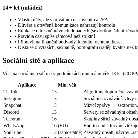
14+ let (mládež)
• Vlastní účty, ale s privátním nastavením a 2FA
• Důvěra a otevřená komunikace nahrazují kontrolu
• Edukace o trestněprávních dopadech (sextortion, šíření závad
• Pravidla času spíše rámcová než striktní
• Připravit na finanční podvody, identitu, ochranu hesel
• Diskuse o vztazích, sexualitě, pornografii (raději kvalita než k
Sociální sítě a aplikace
Většina sociálních sítí má v podmínkách minimální věk 13 let (COPPA)
Aplikace
Min. věk
TikTok
13
Algoritmy doporučují závad
Instagram
13
Sociální srovnávání, vlivy
Snapchat
13
Mizící zprávy → sextortion,
Discord
13
Servery se závadným obsahe
Telegram
16
Skupiny šířící závadný obsa
WhatsApp
16 (EU)
End-to-end šifrování ztěžuj
YouTube
13 (samostatně)
Závadný obsah, návrhy „rab