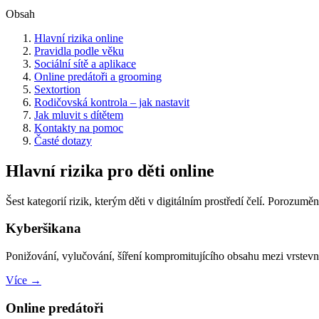
Obsah
Hlavní rizika online
Pravidla podle věku
Sociální sítě a aplikace
Online predátoři a grooming
Sextortion
Rodičovská kontrola – jak nastavit
Jak mluvit s dítětem
Kontakty na pomoc
Časté dotazy
Hlavní rizika pro děti online
Šest kategorií rizik, kterým děti v digitálním prostředí čelí. Porozuměn
Kyberšikana
Ponižování, vylučování, šíření kompromitujícího obsahu mezi vrstevn
Více →
Online predátoři