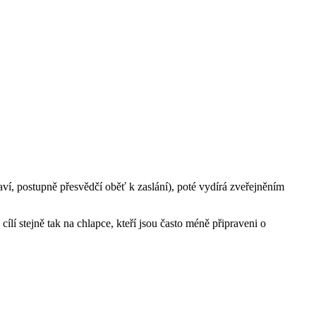
laví, postupně přesvědčí oběť k zaslání), poté vydírá zveřejněním
ílí stejně tak na chlapce, kteří jsou často méně připraveni o