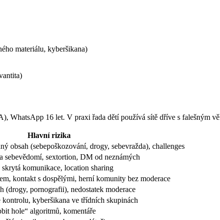
ného materiálu, kyberšikana)
vantita)
, WhatsApp 16 let. V praxi řada dětí používá sítě dříve s falešným věk
Hlavní rizika
ný obsah (sebepoškozování, drogy, sebevražda), challenges
 na sebevědomí, sextortion, DM od neznámých
 skrytá komunikace, location sharing
m, kontakt s dospělými, herní komunity bez moderace
h (drogy, pornografii), nedostatek moderace
e kontrolu, kyberšikana ve třídních skupinách
bit hole“ algoritmů, komentáře