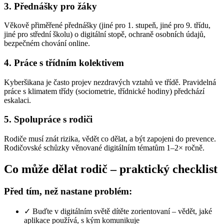
3. Přednášky pro žáky
Věkově přiměřené přednášky (jiné pro 1. stupeň, jiné pro 9. třídu,
jiné pro střední školu) o digitální stopě, ochraně osobních údajů,
bezpečném chování online.
4. Práce s třídním kolektivem
Kyberšikana je často projev nezdravých vztahů ve třídě. Pravidelná
práce s klimatem třídy (sociometrie, třídnické hodiny) předchází
eskalaci.
5. Spolupráce s rodiči
Rodiče musí znát rizika, vědět co dělat, a být zapojeni do prevence.
Rodičovské schůzky věnované digitálním tématům 1–2× ročně.
Co může dělat rodič – praktický checklist
Před tím, než nastane problém:
✓ Buďte v digitálním světě dítěte zorientovaní – vědět, jaké
aplikace používá, s kým komunikuje