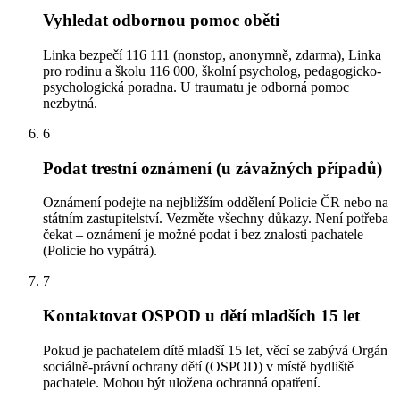
Vyhledat odbornou pomoc oběti
Linka bezpečí 116 111 (nonstop, anonymně, zdarma), Linka
pro rodinu a školu 116 000, školní psycholog, pedagogicko-
psychologická poradna. U traumatu je odborná pomoc
nezbytná.
6
Podat trestní oznámení (u závažných případů)
Oznámení podejte na nejbližším oddělení Policie ČR nebo na
státním zastupitelství. Vezměte všechny důkazy. Není potřeba
čekat – oznámení je možné podat i bez znalosti pachatele
(Policie ho vypátrá).
7
Kontaktovat OSPOD u dětí mladších 15 let
Pokud je pachatelem dítě mladší 15 let, věcí se zabývá Orgán
sociálně-právní ochrany dětí (OSPOD) v místě bydliště
pachatele. Mohou být uložena ochranná opatření.