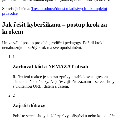
Související téma:
Trestní odpovědnost mladistvých – kompletní
průvodce
Jak řešit kyberšikanu – postup krok za
krokem
Univerzální postup pro oběť, rodiče i pedagogy. Pořadí kroků
nenahrazujte – každý krok má své opodstatnění.
1
Zachovat klid a NEMAZAT obsah
Reflexivní reakce je smazat zprávy a zablokovat agresora.
Tím ale ničíte důkazy. Nejdřív zajistěte záznam – screenshoty
s viditelnou URL, datem a časem.
2
Zajistit důkazy
Pořiďte screenshoty každé zprávy, příspěvku nebo komentáře.