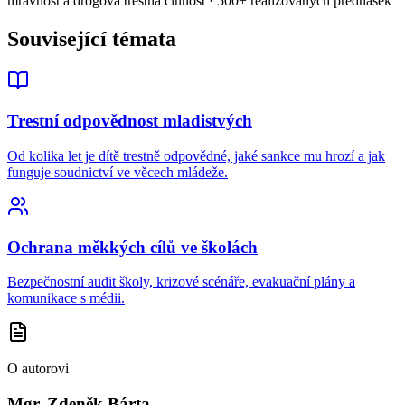
mravnost a drogová trestná činnost · 500+ realizovaných přednášek
Související témata
Trestní odpovědnost mladistvých
Od kolika let je dítě trestně odpovědné, jaké sankce mu hrozí a jak
funguje soudnictví ve věcech mládeže.
Ochrana měkkých cílů ve školách
Bezpečnostní audit školy, krizové scénáře, evakuační plány a
komunikace s médii.
O autorovi
Mgr. Zdeněk Bárta