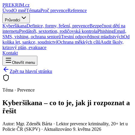
PRE
KRIM
.cz
Úvod
O mně
Témata
Proč prevence
Reference
Průvodci
Kyberšikana
Definice, formy, řešení, prevence
Bezpečnost dětí na
internetu
Predátoři, sextortion, rodičovská kontrola
Phishing
Email,
SMS, vishing, ochrana seniorů
Trestní odpovědnost mladistvých
Od
kolika let, sankce, soudnictví
Ochrana měkkých cílů
Audit školy,
krizový plán, evakuace
Kontakt
Otevřít menu
Zpět na hlavní stránku
Téma · Prevence
Kyberšikana – co to je, jak ji rozpoznat a
řešit
Autor:
Mgr. Zdeněk Bárta
· Lektor prevence kriminality, 20+ let u
Policie ČR (SKPV) · Aktualizováno 9. května 2026