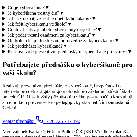
Co je kyberšikana?
▼
Je kyberšikana trestný čin?
▼
Jak rozpoznat, že je dítě obětí kyberšikany?
▼
Jak řešit kyberšikanu ve škole?
▼
Co dělat, když je obětí kyberšikany moje dítě?
▼
Jak podat trestní oznámení za kyberšikanu?
▼
Od kolika let je dítě trestně odpovědné za kyberšikanu?
▼
Jak předcházet kyberšikaně?
▼
Kdo realizuje preventivní přednášky o kyberšikaně pro školy?
▼
Potřebujete přednášku o kyberšikaně pro
vaši školu?
Realizuji preventivní přednášky o kyberšikaně, bezpečnosti na
internetu pro děti a digitální gramotnosti pro základní i střední školy
po celé ČR. Obsah vždy přizpůsobím věku posluchačů a konzultuji
s metodikem prevence. Pro pedagogický sbor nabízím samostatná
školení.
Poptat přednášku
+420 725 747 390
Mgr. Zdeněk Bárta · 20+ let u Policie ČR (SKPV) · linie mládež-