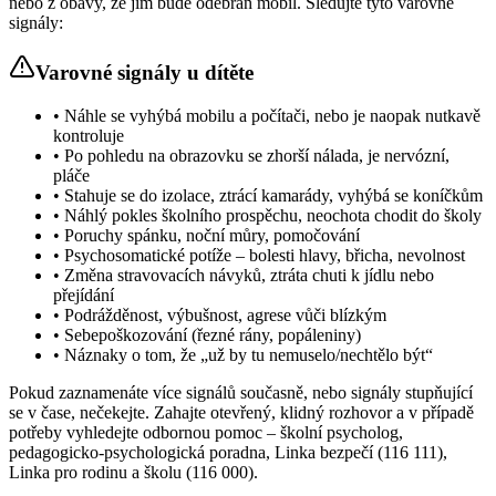
nebo z obavy, že jim bude odebrán mobil. Sledujte tyto varovné
signály:
Varovné signály u dítěte
• Náhle se vyhýbá mobilu a počítači, nebo je naopak nutkavě
kontroluje
• Po pohledu na obrazovku se zhorší nálada, je nervózní,
pláče
• Stahuje se do izolace, ztrácí kamarády, vyhýbá se koníčkům
• Náhlý pokles školního prospěchu, neochota chodit do školy
• Poruchy spánku, noční můry, pomočování
• Psychosomatické potíže – bolesti hlavy, břicha, nevolnost
• Změna stravovacích návyků, ztráta chuti k jídlu nebo
přejídání
• Podrážděnost, výbušnost, agrese vůči blízkým
• Sebepoškozování (řezné rány, popáleniny)
• Náznaky o tom, že „už by tu nemuselo/nechtělo být“
Pokud zaznamenáte více signálů současně, nebo signály stupňující
se v čase, nečekejte. Zahajte otevřený, klidný rozhovor a v případě
potřeby vyhledejte odbornou pomoc – školní psycholog,
pedagogicko-psychologická poradna, Linka bezpečí (116 111),
Linka pro rodinu a školu (116 000).