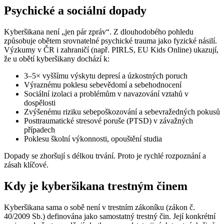
Psychické a sociální dopady
Kyberšikana není „jen pár zpráv“. Z dlouhodobého pohledu
způsobuje obětem srovnatelné psychické trauma jako fyzické násilí.
Výzkumy v ČR i zahraničí (např. PIRLS, EU Kids Online) ukazují,
že u obětí kyberšikany dochází k:
3–5× vyššímu výskytu depresí a úzkostných poruch
Výraznému poklesu sebevědomí a sebehodnocení
Sociální izolaci a problémům v navazování vztahů v
dospělosti
Zvýšenému riziku sebepoškozování a sebevražedných pokusů
Posttraumatické stresové poruše (PTSD) v závažných
případech
Poklesu školní výkonnosti, opouštění studia
Dopady se zhoršují s délkou trvání. Proto je rychlé rozpoznání a
zásah klíčové.
Kdy je kyberšikana trestným činem
Kyberšikana sama o sobě není v trestním zákoníku (zákon č.
40/2009 Sb.) definována jako samostatný trestný čin. Její konkrétní