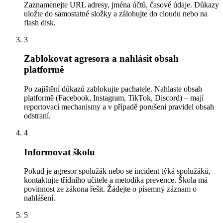
Zaznamenejte URL adresy, jména účtů, časové údaje. Důkazy
uložte do samostatné složky a zálohujte do cloudu nebo na
flash disk.
3
Zablokovat agresora a nahlásit obsah
platformě
Po zajištění důkazů zablokujte pachatele. Nahlaste obsah
platformě (Facebook, Instagram, TikTok, Discord) – mají
reportovací mechanismy a v případě porušení pravidel obsah
odstraní.
4
Informovat školu
Pokud je agresor spolužák nebo se incident týká spolužáků,
kontaktujte třídního učitele a metodika prevence. Škola má
povinnost ze zákona řešit. Žádejte o písemný záznam o
nahlášení.
5