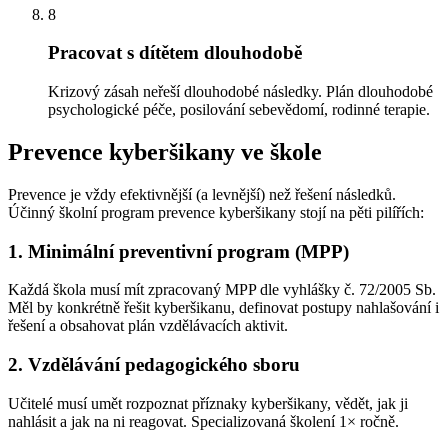
8
Pracovat s dítětem dlouhodobě
Krizový zásah neřeší dlouhodobé následky. Plán dlouhodobé
psychologické péče, posilování sebevědomí, rodinné terapie.
Prevence kyberšikany ve škole
Prevence je vždy efektivnější (a levnější) než řešení následků.
Účinný školní program prevence kyberšikany stojí na pěti pilířích:
1. Minimální preventivní program (MPP)
Každá škola musí mít zpracovaný MPP dle vyhlášky č. 72/2005 Sb.
Měl by konkrétně řešit kyberšikanu, definovat postupy nahlašování i
řešení a obsahovat plán vzdělávacích aktivit.
2. Vzdělávání pedagogického sboru
Učitelé musí umět rozpoznat příznaky kyberšikany, vědět, jak ji
nahlásit a jak na ni reagovat. Specializovaná školení 1× ročně.