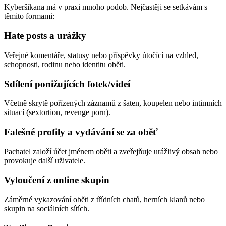
Kyberšikana má v praxi mnoho podob. Nejčastěji se setkávám s
těmito formami:
Hate posts a urážky
Veřejné komentáře, statusy nebo příspěvky útočící na vzhled,
schopnosti, rodinu nebo identitu oběti.
Sdílení ponižujících fotek/videí
Včetně skrytě pořízených záznamů z šaten, koupelen nebo intimních
situací (sextortion, revenge porn).
Falešné profily a vydávání se za oběť
Pachatel založí účet jménem oběti a zveřejňuje urážlivý obsah nebo
provokuje další uživatele.
Vyloučení z online skupin
Záměrné vykazování oběti z třídních chatů, herních klanů nebo
skupin na sociálních sítích.