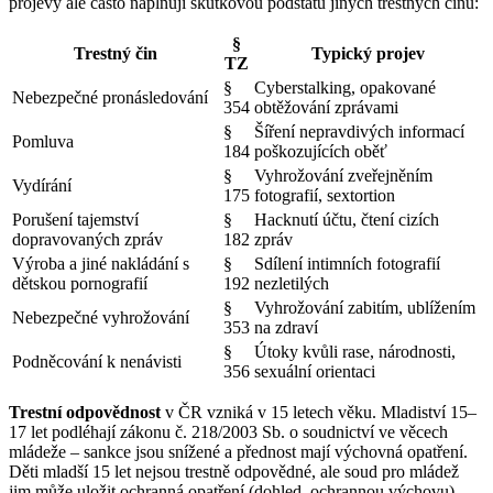
projevy ale často naplňují skutkovou podstatu jiných trestných činů:
§
Trestný čin
Typický projev
TZ
§
Cyberstalking, opakované
Nebezpečné pronásledování
354
obtěžování zprávami
§
Šíření nepravdivých informací
Pomluva
184
poškozujících oběť
§
Vyhrožování zveřejněním
Vydírání
175
fotografií, sextortion
Porušení tajemství
§
Hacknutí účtu, čtení cizích
dopravovaných zpráv
182
zpráv
Výroba a jiné nakládání s
§
Sdílení intimních fotografií
dětskou pornografií
192
nezletilých
§
Vyhrožování zabitím, ublížením
Nebezpečné vyhrožování
353
na zdraví
§
Útoky kvůli rase, národnosti,
Podněcování k nenávisti
356
sexuální orientaci
Trestní odpovědnost
v ČR vzniká v 15 letech věku. Mladiství 15–
17 let podléhají zákonu č. 218/2003 Sb. o soudnictví ve věcech
mládeže – sankce jsou snížené a přednost mají výchovná opatření.
Děti mladší 15 let nejsou trestně odpovědné, ale soud pro mládež
jim může uložit ochranná opatření (dohled, ochrannou výchovu).