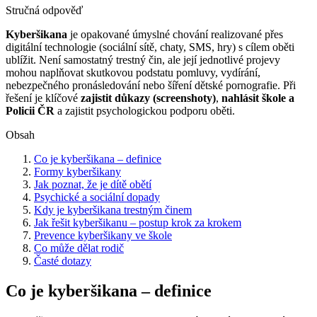
Stručná odpověď
Kyberšikana
je opakované úmyslné chování realizované přes
digitální technologie (sociální sítě, chaty, SMS, hry) s cílem oběti
ublížit. Není samostatný trestný čin, ale její jednotlivé projevy
mohou naplňovat skutkovou podstatu pomluvy, vydírání,
nebezpečného pronásledování nebo šíření dětské pornografie. Při
řešení je klíčové
zajistit důkazy (screenshoty)
,
nahlásit škole a
Policii ČR
a zajistit psychologickou podporu oběti.
Obsah
Co je kyberšikana – definice
Formy kyberšikany
Jak poznat, že je dítě obětí
Psychické a sociální dopady
Kdy je kyberšikana trestným činem
Jak řešit kyberšikanu – postup krok za krokem
Prevence kyberšikany ve škole
Co může dělat rodič
Časté dotazy
Co je kyberšikana – definice