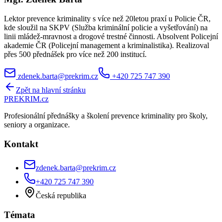
Lektor prevence kriminality s více než 20letou praxí u Policie ČR,
kde sloužil na SKPV (Služba kriminální policie a vyšetřování) na
linii mládež-mravnost a drogové trestné činnosti. Absolvent Policejní
akademie ČR (Policejní management a kriminalistika). Realizoval
přes 500 přednášek pro více než 200 institucí.
zdenek.barta@prekrim.cz
+420 725 747 390
Zpět na hlavní stránku
PRE
KRIM
.cz
Profesionální přednášky a školení prevence kriminality pro školy,
seniory a organizace.
Kontakt
zdenek.barta@prekrim.cz
+420 725 747 390
Česká republika
Témata