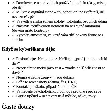
✓ Domluvte se na pravidlech používání mobilu (časy, místa,
obsah)
✓ Mluvte o digitální stopě – co jednou online zveřejníš, už
nevezmeš zpět
✓ Vysvětlete rizika sdílení polohy, fotografií, osobních údajů
✓ Nastavte rodičovskou kontrolu na nezbytné minimum
(důvěra místo kontroly)
✓ Vytvořte atmosféru, ve které vám dítě cokoliv řekne bez
strachu
Když se kyberšikana děje:
✓ Poslouchejte. Nehodnoťte. Neříkejte „proč jsi mi to neřekl
dřív“
✓ Neodebírejte mobil jako trest – ztratíte další příležitosti se
dovědět
✓ Nemažte žádné zprávy – jsou důkazy
✓ Pořiďte screenshoty (datum, čas, URL)
✓ Kontaktujte školu, případně Policii ČR
✓ Vyhledejte psychologickou pomoc i pro dítě i pro sebe
✓ Buďte trpěliví – uzdravení trvá měsíce, někdy roky
Časté dotazy