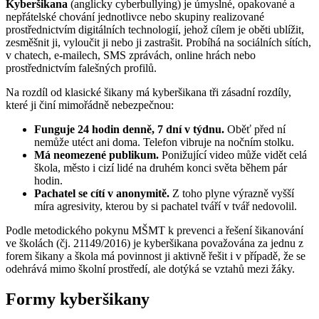
Kyberšikana
(anglicky cyberbullying) je úmyslné, opakované a
nepřátelské chování jednotlivce nebo skupiny realizované
prostřednictvím digitálních technologií, jehož cílem je oběti ublížit,
zesměšnit ji, vyloučit ji nebo ji zastrašit. Probíhá na sociálních sítích,
v chatech, e-mailech, SMS zprávách, online hrách nebo
prostřednictvím falešných profilů.
Na rozdíl od klasické šikany má kyberšikana tři zásadní rozdíly,
které ji činí mimořádně nebezpečnou:
Funguje 24 hodin denně, 7 dní v týdnu.
Oběť před ní
nemůže utéct ani doma. Telefon vibruje na nočním stolku.
Má neomezené publikum.
Ponižující video může vidět celá
škola, město i cizí lidé na druhém konci světa během pár
hodin.
Pachatel se cítí v anonymitě.
Z toho plyne výrazně vyšší
míra agresivity, kterou by si pachatel tváří v tvář nedovolil.
Podle metodického pokynu MŠMT k prevenci a řešení šikanování
ve školách (čj. 21149/2016) je kyberšikana považována za jednu z
forem šikany a škola má povinnost ji aktivně řešit i v případě, že se
odehrává mimo školní prostředí, ale dotýká se vztahů mezi žáky.
Formy kyberšikany